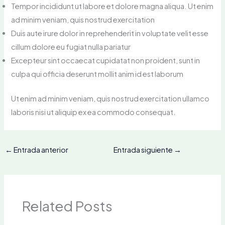
Tempor incididunt ut labore et dolore magna aliqua. Ut enim
ad minim veniam, quis nostrud exercitation
Duis aute irure dolor in reprehenderit in voluptate velit esse
cillum dolore eu fugiat nulla pariatur
Excepteur sint occaecat cupidatat non proident, sunt in
culpa qui officia deserunt mollit anim id est laborum
Ut enim ad minim veniam, quis nostrud exercitation ullamco
laboris nisi ut aliquip ex ea commodo consequat.
←
Entrada anterior
Entrada siguiente
→
Related Posts