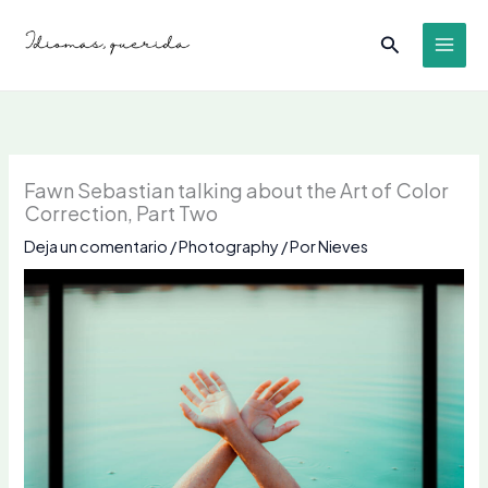
Ir
Buscar
al
contenido
Fawn Sebastian talking about the Art of Color
Correction, Part Two
Deja un comentario
/
Photography
/ Por
Nieves