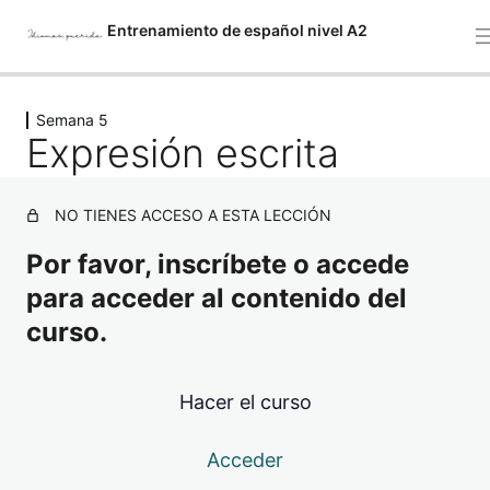
Entrenamiento de español nivel A2
Semana 5
Semana 1: Test nivel A2
Expresión escrita
8 lecciones, 6 cuestionarios
Semana 2
2 lecciones, 1 cuestionario
NO TIENES ACCESO A ESTA LECCIÓN
Semana 3
Por favor, inscríbete o accede
2 lecciones, 2 cuestionarios
Semana 4
para acceder al contenido del
3 lecciones, 3 cuestionarios
curso.
Semana 5
Hacer el curso
Comprensión de lectura
Expresión escrita
Acceder