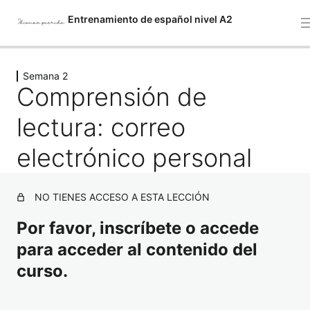
Entrenamiento de español nivel A2
Semana 2
Semana 1: Test nivel A2
Comprensión de
8 lecciones, 6 cuestionarios
Semana 2
lectura: correo
Comprensión de lectura: correo electrónico personal
electrónico personal
Expresión escrita
Semana 3
NO TIENES ACCESO A ESTA LECCIÓN
2 lecciones, 2 cuestionarios
Por favor, inscríbete o accede
Semana 4
para acceder al contenido del
3 lecciones, 3 cuestionarios
Semana 5
curso.
2 lecciones, 2 cuestionarios